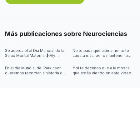
Más publicaciones sobre
Neurociencias
Se acerca el el Día Mundial de la
No te pasa que últimamente te
Salud Mental Materna 🤰🏽y
cuesta más leer o mantener la
quisimos iniciar la semana
concentración al leer? 🤓
hablando de algo que se escucha
En el día Mundial del Parkinson
Y si te decimos que a la mosca
mu
queremos recordar la historia de
que estás viendo en este video
Joy Milne y cómo las
la controla una simulación??
investigaciones sobre el
Desliza las imágenes para sab
Parkinson