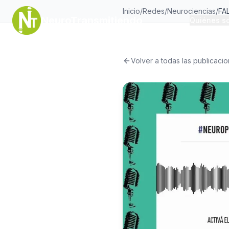
Inicio
/
Redes
/
Neurociencias
/
FAL
NeuroTransmitiendo
Quiénes s
Volver a todas las publicaci