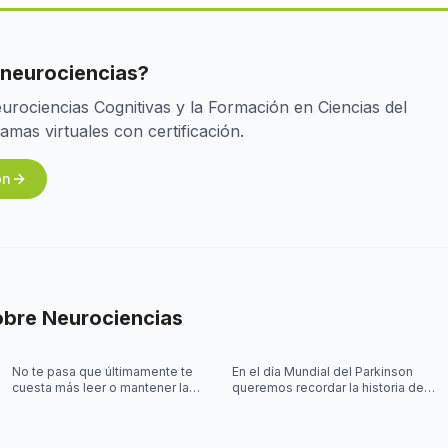
 neurociencias?
rociencias Cognitivas y la Formación en Ciencias del
as virtuales con certificación.
ón
obre
Neurociencias
No te pasa que últimamente te
En el día Mundial del Parkinson
cuesta más leer o mantener la
queremos recordar la historia de
concentración al leer? 🤓
Joy Milne y cómo las
investigaciones sobre el
Parkinson