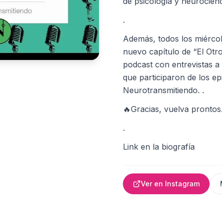
de psicología y neurocienc
.
Además, todos los miérco
nuevo capítulo de “El Otr
podcast con entrevistas a 
que participaron de los ep
Neurotransmitiendo. .
🔥Gracias, vuelva prontos
.
Link en la biografía
Ver en Instagram