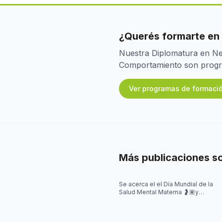
¿Querés formarte en
Nuestra Diplomatura en Neu
Comportamiento son program
Ver programas de formaci
Más publicaciones s
Se acerca el el Día Mundial de la
Salud Mental Materna 🤰🏽y
quisimos iniciar la semana
hablando de algo que se escucha
mu