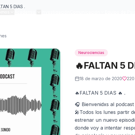
TAN 5 DIAS .
omos
Academia
Investigación
Comunicación
Equipo de Psi
ones
Neurociencias
🔥FALTAN 5 DI
18 de marzo de 2020
220
🔥FALTAN 5 DIAS 🔥 .
🎧 Bienvenidxs al podcas
🎤Todos los lunes partir 
estrenar un nuevo episodi
donde voy a intentar resp