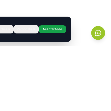
chazar
Personalizar
Aceptar todo
r?
s.
entos