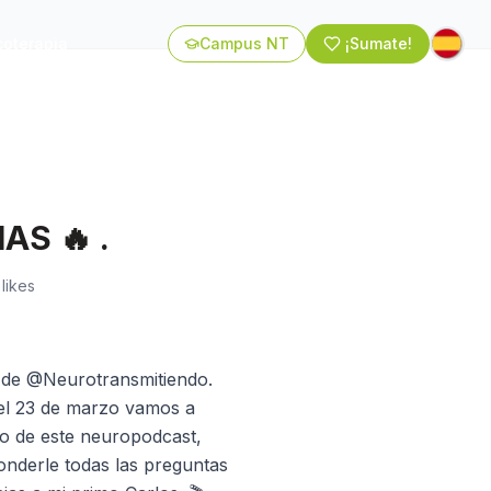
coterapia
Campus NT
¡Sumate!
AS 🔥 .
likes
t de @Neurotransmitiendo.
del 23 de marzo vamos a
o de este neuropodcast,
onderle todas las preguntas