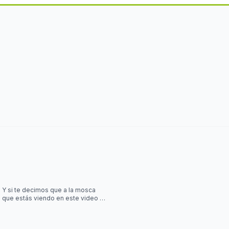
Y si te decimos que a la mosca
que estás viendo en este video la
controla una simulación?? Desliza
las imágenes para sab