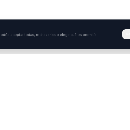
Re
odés aceptar todas, rechazarlas o elegir cuáles permitís.
Tenés una pregunta o querés colabora
stamos acá para ayudarte. Ponete en contacto con nosotro
ontactar
WhatsApp
Enterate de nuestros ev