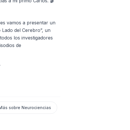
ias a mi primo Carlos. 🎬
les vamos a presentar un
o Lado del Cerebro”, un
todos los investigadores
isodios de
.
Más sobre
Neurociencias