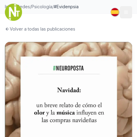
Inicio
/
Redes
/
Psicología
/
#Evidenpsia
Togg
Volver a todas las publicaciones