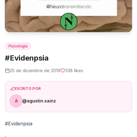
Psicología
#Evidenpsia
25 de diciembre de 2019
338
likes
ESCRITO POR
A
@agustin.sainz
#Evidenpsia
.