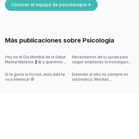
Conocer el equipo de psicoterapia
Más publicaciones sobre
Psicología
Hoy es el Día Mundial de la Salud
Necesitamos de tu ayuda para
Mental Materna 🤰🏼 y queremos
seguir ampliando la investigación
visibilizar que en este momento,
sobre videojuegos 🎮🤓
también pueden aparecer
Si te gusta la ficción, esta data te
Entender al otro no siempre es
va a interesar 🤓
automático. Muchas
interacciones sociales requieren
algo más que escuchar palabras,
y jus