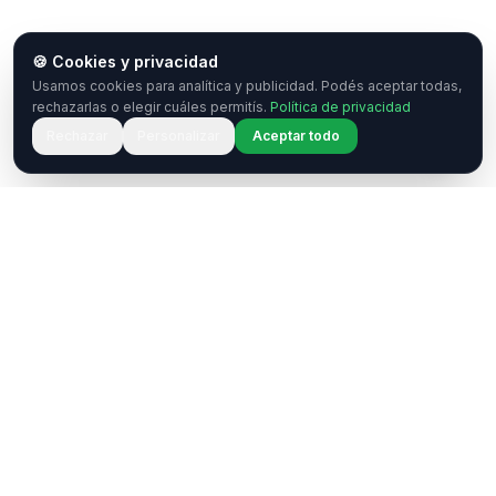
🍪 Cookies y privacidad
Usamos cookies para analítica y publicidad. Podés aceptar todas,
rechazarlas o elegir cuáles permitís.
Política de privacidad
Rechazar
Personalizar
Aceptar todo
¿Tenés una pregunta o querés
colaborar?
Estamos acá para ayudarte. Ponete en contacto
con nosotros.
Contactar
WhatsApp