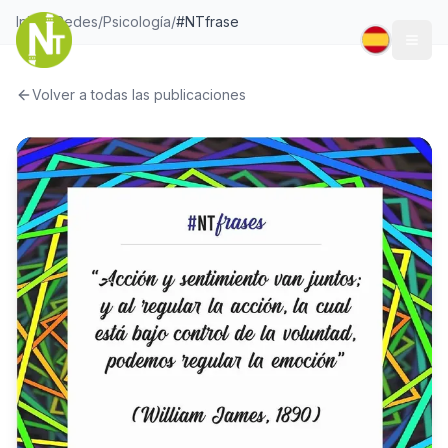
Inicio
/
Redes
/
Psicología
/
#NTfrase
Togg
Volver a todas las publicaciones