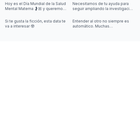
Hoy es el Día Mundial de la Salud
Necesitamos de tu ayuda para
Mental Materna 🤰🏼 y queremos
seguir ampliando la investigación
visibilizar que en este momento,
sobre videojuegos 🎮🤓
también pueden aparecer
Si te gusta la ficción, esta data te
Entender al otro no siempre es
va a interesar 🤓
automático. Muchas
interacciones sociales requieren
algo más que escuchar palabras,
y jus