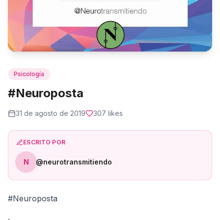
Psicología
#Neuroposta
31 de agosto de 2019
307
likes
ESCRITO POR
N
@neurotransmitiendo
#Neuroposta
.