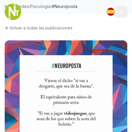
Inicio
/
Redes
/
Psicología
/
#Neuroposta
Togg
Volver a todas las publicaciones