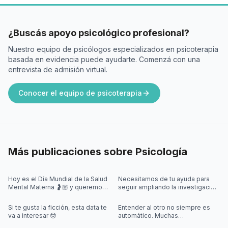
¿Buscás apoyo psicológico profesional?
Nuestro equipo de psicólogos especializados en psicoterapia
basada en evidencia puede ayudarte. Comenzá con una
entrevista de admisión virtual.
Conocer el equipo de psicoterapia
Más publicaciones sobre
Psicología
Hoy es el Día Mundial de la Salud
Necesitamos de tu ayuda para
Mental Materna 🤰🏼 y queremos
seguir ampliando la investigación
visibilizar que en este momento,
sobre videojuegos 🎮🤓
también pueden aparecer
Si te gusta la ficción, esta data te
Entender al otro no siempre es
va a interesar 🤓
automático. Muchas
interacciones sociales requieren