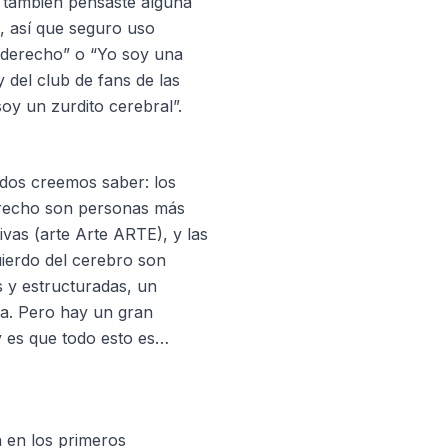
 también pensaste alguna
e, así que seguro uso
derecho” o “Yo soy una
 del club de fans de las
oy un zurdito cerebral”.
odos creemos saber: los
erecho son personas más
itivas (arte Arte ARTE), y las
ierdo del cerebro son
s y estructuradas, un
a. Pero hay un gran
y es que todo esto es…
n en los primeros