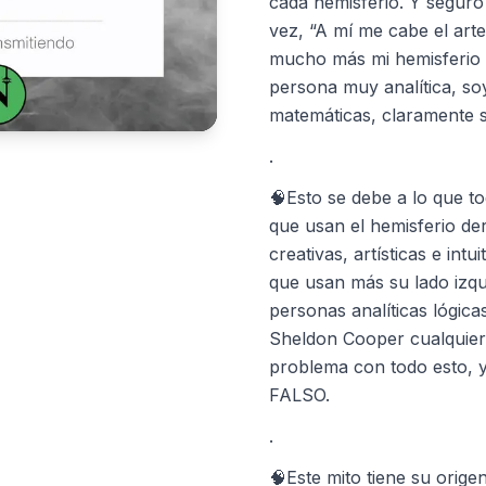
cada hemisferio. Y seguro
vez, “A mí me cabe el art
mucho más mi hemisferio 
persona muy analítica, soy
matemáticas, claramente s
.
🧠Esto se debe a lo que t
que usan el hemisferio d
creativas, artísticas e intu
que usan más su lado izqu
personas analíticas lógica
Sheldon Cooper cualquier
problema con todo esto, 
FALSO.
.
🧠Este mito tiene su orige