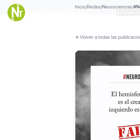
Inicio
/
Redes
/
Neurociencias
/
#N
NeuroTransmitiendo
Quiénes s
Volver a todas las publicaci