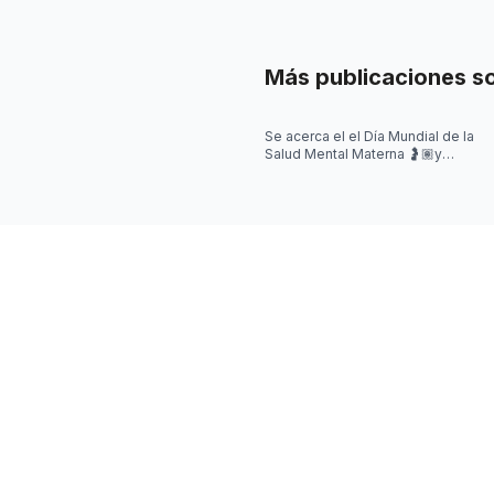
Más publicaciones s
Se acerca el el Día Mundial de la
Salud Mental Materna 🤰🏽y
quisimos iniciar la semana
hablando de algo que se escucha
mu