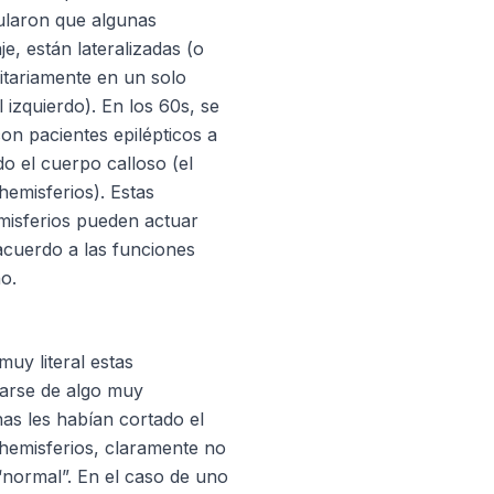
ularon que algunas
e, están lateralizadas (o
itariamente en un solo
 izquierdo). En los 60s, se
on pacientes epilépticos a
do el cuerpo calloso (el
hemisferios). Estas
misferios pueden actuar
acuerdo a las funciones
o.
uy literal estas
tarse de algo muy
nas les habían cortado el
hemisferios, claramente no
“normal”. En el caso de uno