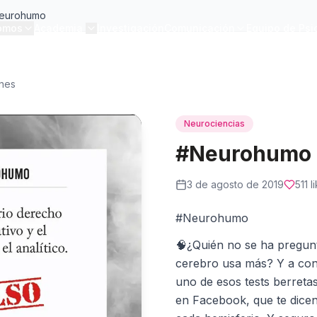
eurohumo
omos
Academia
Investigación
Comunicación
Equipo de Psi
ones
Neurociencias
#Neurohumo
3 de agosto de 2019
511
l
#Neurohumo
🧠¿Quién no se ha pregun
cerebro usa más? Y a con
uno de esos tests berreta
en Facebook, que te dicen