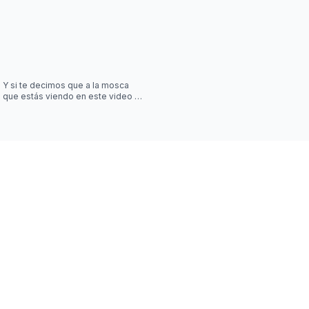
Y si te decimos que a la mosca
que estás viendo en este video la
controla una simulación?? Desliza
las imágenes para sab