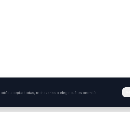
Re
odés aceptar todas, rechazarlas o elegir cuáles permitís.