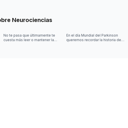
obre
Neurociencias
No te pasa que últimamente te
En el día Mundial del Parkinson
cuesta más leer o mantener la
queremos recordar la historia de
concentración al leer? 🤓
Joy Milne y cómo las
investigaciones sobre el
Parkinson